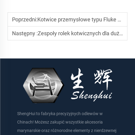
Poprzedni:
Kotwice przemysłowe typu Fluke do projektów na głębokiej wodzie
Następny :
Zespoły rolek kotwicznych dla dużych statków handlowych
ShengHui to fabryka precyzyjnych odlewów w
Chinach! Możesz zakupić wszystkie akcesoria
marynarskie oraz różnorodne elementy z nierdzewnej