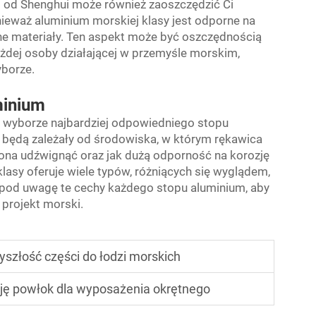
i
od Shenghui może również zaoszczędzić Ci
nieważ aluminium morskiej klasy jest odporne na
nne materiały. Ten aspekt może być oszczędnością
 każdej osoby działającej w przemyśle morskim,
yborze.
minium
rzy wyborze najbardziej odpowiedniego stopu
 będą zależały od środowiska, w którym rękawica
 ona udźwignąć oraz jak dużą odporność na korozję
asy oferuje wiele typów, różniących się wyglądem,
pod uwagę te cechy każdego stopu aluminium, aby
projekt morski.
yszłość części do łodzi morskich
zję powłok dla wyposażenia okrętnego