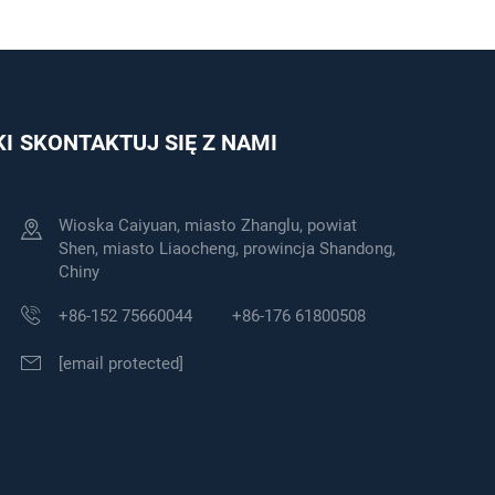
KI
SKONTAKTUJ SIĘ Z NAMI
Wioska Caiyuan, miasto Zhanglu, powiat
Shen, miasto Liaocheng, prowincja Shandong,
Chiny
+86-152 75660044
+86-176 61800508
[email protected]