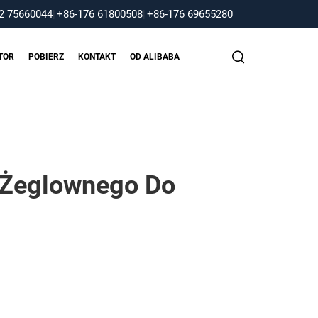
2 75660044
|
+86-176 61800508
|
+86-176 69655280
TOR
POBIERZ
KONTAKT
OD ALIBABA
 Żeglownego Do