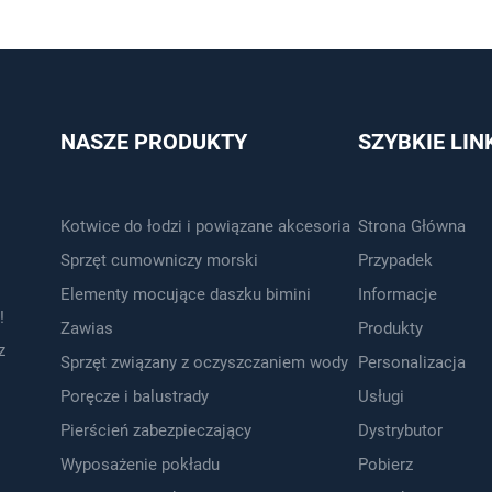
NASZE PRODUKTY
SZYBKIE LIN
Kotwice do łodzi i powiązane akcesoria
Strona Główna
Sprzęt cumowniczy morski
Przypadek
Elementy mocujące daszku bimini
Informacje
!
Zawias
Produkty
z
Sprzęt związany z oczyszczaniem wody
Personalizacja
Poręcze i balustrady
Usługi
Pierścień zabezpieczający
Dystrybutor
Wyposażenie pokładu
Pobierz