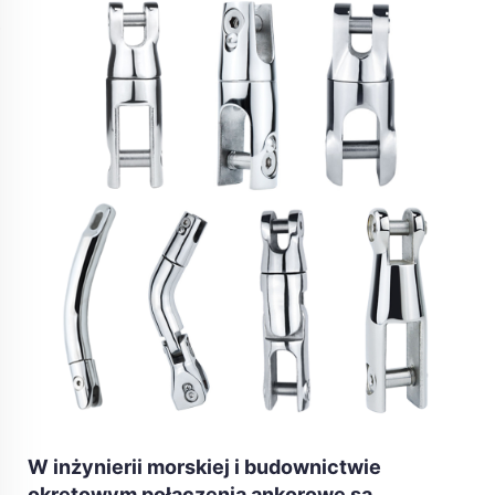
W inżynierii morskiej i budownictwie
okrętowym połączenia ankorowe są