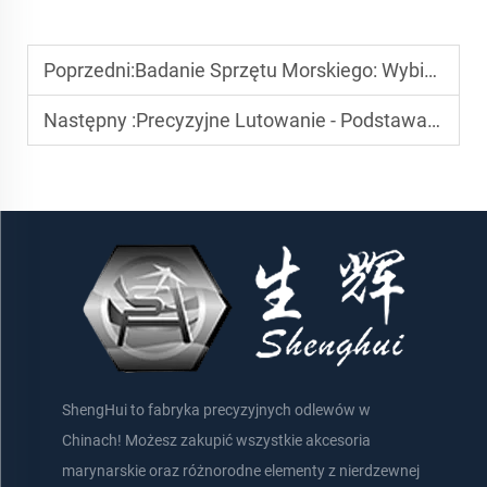
Poprzedni:
Badanie Sprzętu Morskiego: Wybieranie Poprawnych Akcesoriów dla Twojego Jachtu
Następny :
Precyzyjne Lutowanie - Podstawa Wysoko jakościowych Akcesoriów Lodowych
ShengHui to fabryka precyzyjnych odlewów w
Chinach! Możesz zakupić wszystkie akcesoria
marynarskie oraz różnorodne elementy z nierdzewnej