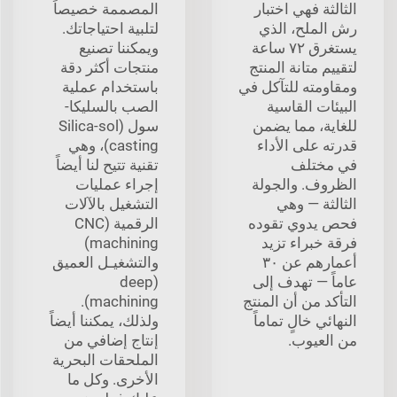
الثالثة فهي اختبار
المصممة خصيصاً
رش الملح، الذي
لتلبية احتياجاتك.
يستغرق ٧٢ ساعة
ويمكننا تصنيع
لتقييم متانة المنتج
منتجات أكثر دقة
ومقاومته للتآكل في
باستخدام عملية
البيئات القاسية
الصب بالسليكا-
للغاية، مما يضمن
سول (Silica-sol
قدرته على الأداء
casting)، وهي
في مختلف
تقنية تتيح لنا أيضاً
الظروف. والجولة
إجراء عمليات
الثالثة — وهي
التشغيل بالآلات
فحص يدوي تقوده
الرقمية (CNC
فرقة خبراء تزيد
machining)
أعمارهم عن ٣٠
والتشغيـل العميق
عاماً — تهدف إلى
(deep
التأكد من أن المنتج
machining).
النهائي خالٍ تماماً
ولذلك، يمكننا أيضاً
من العيوب.
إنتاج إضافي من
الملحقات البحرية
الأخرى. وكل ما