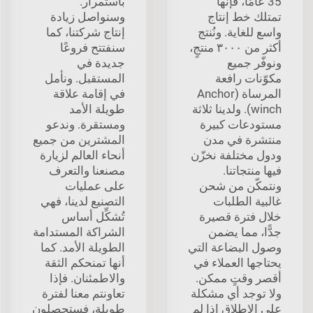
35 عامًا، فإنها
باستمرار.
تمتلك خط إنتاج
وسنواصل زيادة
واسع للغاية. ونُنتج
إنتاج شركتنا، كما
أكثر من ٣٠٠٠ منتجٍ،
سنفتتح فروعًا
ونوفّر جميع
جديدة في
مكوّنات رافعة
المستقبل. ونأمل
المرساة (Anchor
في إقامة علاقة
winch). ولدينا ثلاثة
طويلة الأمد
مستودعات كبيرة
ومستقرة. وندعو
منتشرة في مدن
المشترين من جميع
ودول مختلفة نخزّن
أنحاء العالم لزيارة
فيها منتجاتنا.
مصنعنا والتعرف
ونتمكّن من شحن
على عمليات
غالبية الطلبات
التصنيع لدينا، فهي
خلال فترة قصيرة
تُشكِّل أساس
جدًّا، مما يضمن
الشراكة المستدامة
وصول البضاعة التي
الطويلة الأمد. كما
يحتاجها العملاء في
أنها تمنحكم الثقة
أقصر وقتٍ ممكن.
والاطمئنان. فإذا
ولا توجد أي مشكلة
تعاونتم معنا لفترة
على الإطلاق إذا لم
طويلة، فستحصلون