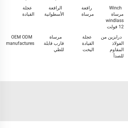
Winch
رافعة
الرافعة
عجلة
مرساة
مرساة
الأسطوانية
القيادة
windlass
12 فولت
درابزين من
عجلة
مرساة
OEM ODM
الفولاذ
القيادة
قارب قابلة
manufactures
المقاوم
اليخت
للطي
للصدأ