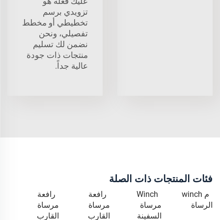
عليك فعله هو
تزويدي برسم
تخطيطي أو مخطط
تفصيلي، ونحن
نضمن لك تسليم
منتجات ذات جودة
عالية جداً.
فئات المنتجات ذات الصلة
م winch
Winch
رافعة
رافعة
الرساة
مرساة
مرساة
مرساة
السفينة
القارب
القارب