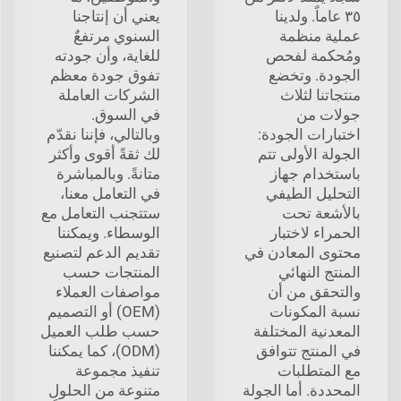
٣٥ عاماً. ولدينا
يعني أن إنتاجنا
عملية منظمة
السنوي مرتفعٌ
ومُحكمة لفحص
للغاية، وأن جودته
الجودة. وتخضع
تفوق جودة معظم
منتجاتنا لثلاث
الشركات العاملة
جولات من
في السوق.
اختبارات الجودة:
وبالتالي، فإننا نقدّم
الجولة الأولى تتم
لك ثقةً أقوى وأكثر
باستخدام جهاز
متانةً. وبالمباشرة
التحليل الطيفي
في التعامل معنا،
بالأشعة تحت
ستتجنب التعامل مع
الحمراء لاختبار
الوسطاء. ويمكننا
محتوى المعادن في
تقديم الدعم لتصنيع
المنتج النهائي
المنتجات حسب
والتحقق من أن
مواصفات العملاء
نسبة المكونات
(OEM) أو التصميم
المعدنية المختلفة
حسب طلب العميل
في المنتج تتوافق
(ODM)، كما يمكننا
مع المتطلبات
تنفيذ مجموعة
المحددة. أما الجولة
متنوعة من الحلول