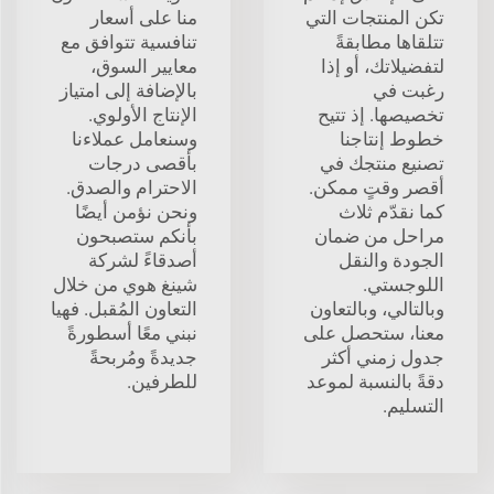
تكن المنتجات التي
منا على أسعار
تتلقاها مطابقةً
تنافسية تتوافق مع
لتفضيلاتك، أو إذا
معايير السوق،
رغبت في
بالإضافة إلى امتياز
تخصيصها. إذ تتيح
الإنتاج الأولوي.
خطوط إنتاجنا
وسنعامل عملاءنا
تصنيع منتجك في
بأقصى درجات
أقصر وقتٍ ممكن.
الاحترام والصدق.
كما نقدّم ثلاث
ونحن نؤمن أيضًا
مراحل من ضمان
بأنكم ستصبحون
الجودة والنقل
أصدقاءً لشركة
اللوجستي.
شينغ هوي من خلال
وبالتالي، وبالتعاون
التعاون المُقبل. فهيا
معنا، ستحصل على
نبني معًا أسطورةً
جدول زمني أكثر
جديدةً ومُربحةً
دقةً بالنسبة لموعد
للطرفين.
التسليم.