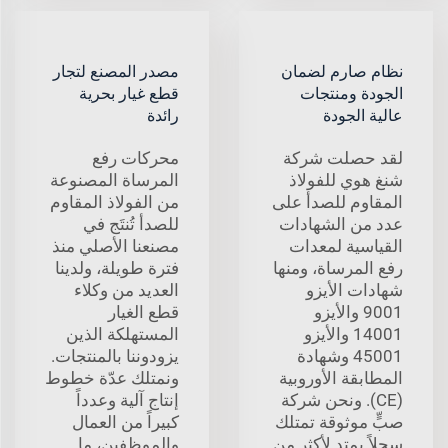
نظام صارم لضمان
مصدر المصنع لتجار
الجودة ومنتجات
قطع غيار بحرية
عالية الجودة
رائدة
لقد حصلت شركة
محركات رفع
شنغ هوي للفولاذ
المرساة المصنوعة
المقاوم للصدأ على
من الفولاذ المقاوم
عدد من الشهادات
للصدأ تُنتَج في
القياسية لمعدات
مصنعنا الأصلي منذ
رفع المرساة، ومنها
فترة طويلة، ولدينا
شهادات الأيزو
العديد من وكلاء
9001 والأيزو
قطع الغيار
14001 والأيزو
المستهلكة الذين
45001 وشهادة
يزودوننا بالمنتجات.
المطابقة الأوروبية
ونمتلك عدّة خطوط
(CE). ونحن شركة
إنتاج آلية وعدداً
صبٍّ موثوقة تمتلك
كبيراً من العمال
سجلاً يمتد لأكثر من
والموظفين، ما