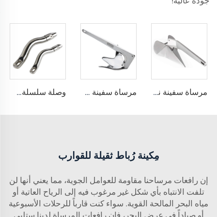
جودة عالية!
مرساة سفينة نمط Delta رسو من الفولاذ المقاوم للصدأ من الدرجة البحرية 316
مرساة سفينة من الفولاذ المقاوم للصدأ من الدرجة البحرية 316 بنمط كlaw بروس
وصلة سلسلة描瞄 طويلة من الفولاذ المقاوم للصدأ 316 لقوارب
مِكينة رُباط ثقيلة للقوارب
إن رافعات مرساحنا مقاومة للعوامل الجوية، مما يعني أنها لن
تلفت الانتباه بأي شكل غير مرغوب فيه إلى الرياح العاتية أو
مياه البحر المالحة القوية. سواء كنت قارباً للرحلات الأسبوعية
أو صياداً في عرض البحر، فإن رافعات المرساة لدينا ستلبي