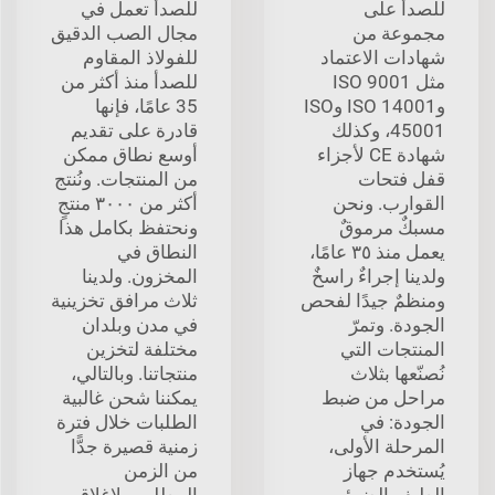
للصدأ على
للصدأ تعمل في
مجموعة من
مجال الصب الدقيق
شهادات الاعتماد
للفولاذ المقاوم
مثل ISO 9001
للصدأ منذ أكثر من
وISO 14001 وISO
35 عامًا، فإنها
45001، وكذلك
قادرة على تقديم
شهادة CE لأجزاء
أوسع نطاق ممكن
قفل فتحات
من المنتجات. ونُنتج
القوارب. ونحن
أكثر من ٣٠٠٠ منتجٍ
مسبكٌ مرموقٌ
ونحتفظ بكامل هذا
يعمل منذ ٣٥ عامًا،
النطاق في
ولدينا إجراءٌ راسخٌ
المخزون. ولدينا
ومنظمٌ جيدًا لفحص
ثلاث مرافق تخزينية
الجودة. وتمرّ
في مدن وبلدان
المنتجات التي
مختلفة لتخزين
نُصنّعها بثلاث
منتجاتنا. وبالتالي،
مراحل من ضبط
يمكننا شحن غالبية
الجودة: في
الطلبات خلال فترة
المرحلة الأولى،
زمنية قصيرة جدًّا
يُستخدم جهاز
من الزمن
الطيف الضوئي
المطلوب لإغلاق