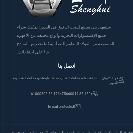
شينغهي هي مصنع للصب الدقيق في الصين! يمكنك شراء
جميع الإكسسوارات البحرية وأنواع مختلفة من الأجهزة
المصنوعة من الفولاذ المقاوم للصدأ، يمكننا تخصيص النماذج
بناءً على احتياجاتك.
اتصل بنا
قرية كايوان، بلدة تشانغلو، مقاطعة شين، مدينة لياوتشنغ، مقاطعة شاندونغ،
الصين
+86-176 61800508
+86-152 75660044
[email protected]
حقوق النشر © شركة شينشيان شينغهوي للمنتجات المعدنية الصدئة. جميع