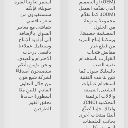
(OEM) أو التصميم
استمر تعاوننا لفترة
الذي يقدِّمه العميل
طويلة، فإنكم
(ODM)، كما نقدِّم
ستستفيدون من
مجموعةً متنوعةً
سعر تنافسي
من الحلول
يتماشى مع معايير
المصمَّمة خصيصًا.
السوق، بالإضافة
ويمكننا إنتاج المزيد
إلى أولوية الإنتاج.
من قطع غيار
وسنعامل عملاءنا
مقابض فتحات
بأقصى درجات
القوارب باستخدام
الاحترام والصدق.
تقنية الصب
ونحن نؤمن بأنكم
بالسليكا-سول. كما
ستصبحون أصدقاءً
تتيح لنا هذه التقنية
لشركة شنغ هوي
استخدام عمليات
من خلال التعاون
التشغيل العميقة
القادم. فلنبنِ معًا
والآلات الرقمية
أسطورةً جديدةً
التحكمية (CNC).
تحقق الفوز
ولذلك، فإننا نُصنِّع
للطرفين.
أيضًا منتجات أخرى
بجانب الملحقات
البحرية. وكل ما