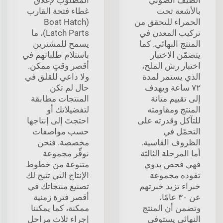
بالأشعة تحت
غطاء فتحة القارب
الحمراء للتحقق من
(Boat Hatch
تركيب المعدن في
Latch Parts)، ما
المنتج النهائي. كما
يسمح للمشترين
يتضمّن الاختبار
باستلام طلباتهم في
اختبار رش الملح،
أقصر وقتٍ ممكن.
الذي يستمر لمدة
ولا داعي للقلق في
٧٢ ساعة ويهدف
حال لم تكن
إلى تقييم متانة
المنتجات مطابقة
المنتج ومقاومته
لتفضيلاتك أو
للتآكل وقدرته على
احتجتَ إلى إنتاجها
التحمّل في
حسب مواصفات
الظروف القاسية.
مخصصة. فنحن
أما المرحلة الثالثة
نوفِّر مجموعة
فهي فحص يدوي
متنوعة من خطوط
تقوده مجموعة
الإنتاج التي تتيح لك
خبراء تزيد خبرتهم
تصنيع منتجاتك في
عن ٣٠ عامًا،
أقصر فترة زمنية
وتضمن أن المنتج
ممكنة، كما يمكننا
النهائي يستوفي
إجراء ثلاث مراحل