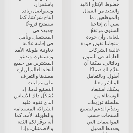
خطوط الإنتاج الآلية
باستمرار.
والعديد من العمال
وسنواصل زيادة
والموظفين، ما
إنتاج شركتنا، كما
يعني أن إنتاجنا
سنفتتح فروعًا
السنوي مرتفعٌ
جديدة في
للغاية، وأن جودة
المستقبل. ونأمل
منتجاتنا تفوق جودة
في إقامة علاقة
غالبية الشركات
تعاونية طويلة الأمد
العاملة في السوق.
ومستقرة. وندعو
وبالتالي، يمكننا أن
المشترين من جميع
نقدِّم لك ضمانًا
أنحاء العالم لزيارة
أطول. وبالتعامل
مصنعنا والتعرف
المباشر معنا،
على عمليات
يمكنك استبعاد
التصنيع لدينا، إذ
الوسطاء من
يُشكّل ذلك الأساس
سلسلة توزيعك.
الذي تقوم عليه
ونقدِّم الدعم لتصنيع
الشراكة المستدامة
المنتجات حسب
والطويلة الأمد. كما
المواصفات التي
أنه يوفّر لكم الثقة
يحددها العميل
والاطمئنان. وإذا