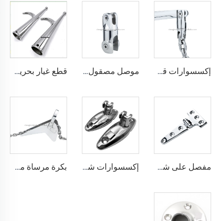
قطع غيار بحرية، إكسسوارات قوارب، خطاف من الفولاذ المقاوم للصدأ لقارب الشراع
إكسسوارات قوارب، وصلة بحرية من الفولاذ المقاوم للصدأ 316، مزلاج دوّار، وصلة مرساة شينغهوي للقارب
موصل مصقول مثل المرآة، قطع يخوت من الفولاذ المقاوم للصدأ 316، موصل دوار مزدوج للمرساة مقاس 6 مم - 8 مم للقوارب
مفصل على شكل حرف T غير متماثل، من الفولاذ المقاوم للصدأ، إكسسوارات بحرية
إكسسوارات شينهوي، أجزاء بحرية من الفولاذ المقاوم للصدأ 316، قاعدة سريعة الإطلاق لغطاء بيميني، مفصل دوار للتركيب على جانب السطح للقوارب
بكرة مرساة من الفولاذ المقاوم للصدأ AISI316