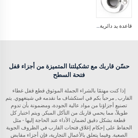
قاعدة يد دائرية من الفولاذ المقاوم للصدأ من الدرجة البحرية 316 بزاوية 60 درجة
حسّن قاربك مع تشكيلتنا المتميزة من أجزاء قفل
فتحة السطح
إذا كنت مهتمًا بالشراء الجملة الموثوق
قطع قفل غطاء
القارب
, مرحباً بكم في استكشاف ما نقدمه في شينغهوي. يتم
تصنيع أجزاؤنا من مواد عالية الجودة، ومضمونة بأن تدوم
طويلاً، مما يحمي قاربك من التآكل المبكر. ويتم اختبار كل
قطعة بشكل دقيق لضمان الأداء عند الحاجة إليها - مثل
الحفاظ على إحكام إغلاق فتحات القارب في الظروف الجوية
الصعبة. وفيما يتعلق بالأعمال التجارية، فإن أجزاء مقابض