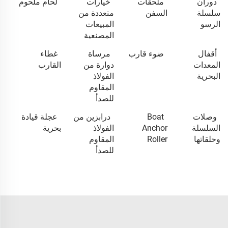
دوران
ملحقات
خيارات
لحام ملحوم
سلسلة
السفن
متعددة من
الرسو
المبيعات
المصنعية
أقفال
ضوء قارب
مرساة
غطاء
المعدات
دوارة من
القارب
البحرية
الفولاذ
المقاوم
للصدأ
وصلات
Boat
درابزين من
عجلة قيادة
السلسلة
Anchor
الفولاذ
بحرية
وحلقاتها
Roller
المقاوم
للصدأ