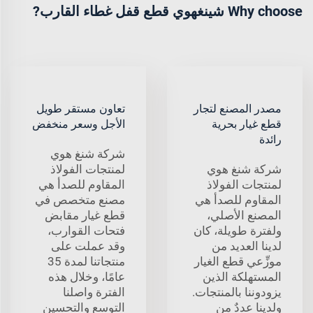
Why choose شينغهوي قطع قفل غطاء القارب?
مصدر المصنع لتجار
تعاون مستقر طويل
قطع غيار بحرية
الأجل وسعر منخفض
رائدة
شركة شنغ هوي
شركة شنغ هوي
لمنتجات الفولاذ
لمنتجات الفولاذ
المقاوم للصدأ هي
المقاوم للصدأ هي
مصنع متخصص في
المصنع الأصلي،
قطع غيار مقابض
ولفترة طويلة، كان
فتحات القوارب،
لدينا العديد من
وقد عملت على
موزِّعي قطع الغيار
منتجاتنا لمدة 35
المستهلكة الذين
عامًا، وخلال هذه
يزودوننا بالمنتجات.
الفترة واصلنا
ولدينا عددٌ من
التوسع والتحسين