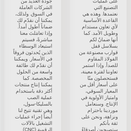
على عمليات
جودة العديد من
التصنيع التي
الشركات العاملة
نعتمدها. وهذه هي
في السوق. ولذلك،
القاعدة الأساسية
يمكننا أن نقدّم لك
لأي تعاون مستدام
ضماناً أطول أمداً.
وطويل الأمد. كما
وإذا تعامَلتَ معنا
أنها ضمانٌ لكم
مباشرةً، فسيتم
بسلاسل قفل
استبعاد الوسطاء
قوارب مصنوعة من
الذين يُحدثون فروقاً
الفولاذ المقاوم
في الأسعار. ويمكننا
للصدأ. وإذا استمر
أن نقدّم لك طائفة
تعاوننا لفترة معينة،
واسعة من الحلول
فستحصلون منّا
المخصصة. كما
على أسعار أقل من
يمكننا إنتاج منتجات
المعيار السوقي،
أكثر دقة باستخدام
وامتياز الأولوية في
عملية الصب
الإنتاج. وسنعامل
بالسليكا-سول،
موردينا باحترام
وهي تقنية تتيح لنا
ونزاهة، ونحن على
أيضاً إجراء عمليات
ثقة بأنكم
التشغيل بالآلات
ستصبحون أصدقاءً
الرقمية (CNC)