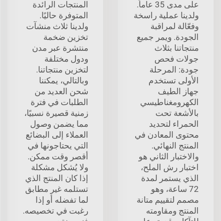
على مدى 35 عاماً.
المنتجات الرائدة
ولدينا عملية راسخة
المتوفرة حاليًا.
وفعّالة لمراقبة
ولدينا ثلاث منشآت
الجودة. ويمر جميع
تخزين ضخمة
منتجاتنا بثلاث
منتشرة عبر مدن
جولات فحص
ودول مختلفة
جودة: المرحلة
لتخزين منتجاتنا.
الأولى تستخدم
وبالتالي، يمكننا
جهاز الطيف
شحن العديد من
الكهرومغناطيسي
الطلبات في فترة
بالأشعة تحت
زمنية قصيرة نسبيًا،
الحمراء لتحديد
مما يضمن وصول
محتوى المعادن في
العملاء إلى البضائع
المنتج النهائي.
التي يحتاجونها في
والاختبار الثاني هو
أقصر وقت ممكن.
اختبار رش الملح،
ولا يُشكل مشكلة
الذي يستمر لمدة
إذا كان المنتج الذي
72 ساعة، وهو
تستلمه غير مطابق
مصمم لتقييم متانة
لما تفضله أو إذا
المنتج ومقاومته
رغبت في تخصيصه.