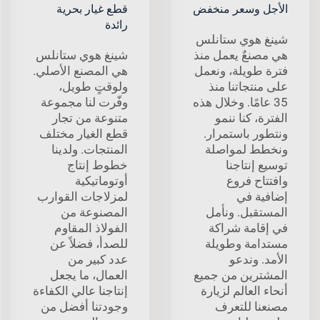
الأجل وسعر منخفض
قطع غيار بحرية
رائدة
شينغ هوي ستانلس
هي مصنعٌ يعمل منذ
شينغ هوي ستانلس
فترة طويلة، ونعمل
هي المصنع الأصلي.
على منتجاتنا منذ
ولوقتٍ طويل،
35 عامًا. وخلال هذه
وفّرت لنا مجموعة
الفترة، كنا ننمو
متنوعة من تجار
ونتطور باستمرار.
قطع الغيار مختلف
ونخطط لمواصلة
المنتجات. ولدينا
توسيع إنتاجنا
خطوط إنتاج
وافتتاح فروع
أوتوماتيكية
إضافية في
لمزلاجات القوارب
المستقبل. ونأمل
المصنوعة من
في إقامة شراكة
الفولاذ المقاوم
مستدامة وطويلة
للصدأ، فضلاً عن
الأمد. وندعو
عدد كبير من
المشترين من جميع
العمال، ما يجعل
أنحاء العالم لزيارة
إنتاجنا عالي الكفاءة
مصنعنا للتعرف
وجودتنا أفضل من