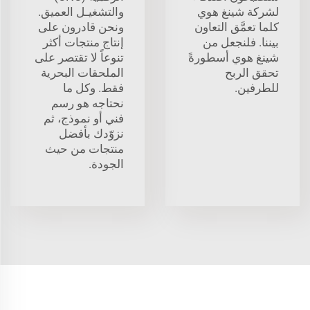
لشركة شينغ هوي
والتشغيـل العميق.
كلما تعمَّق التعاون
ونحن قادرون على
بيننا. فلنجعل من
إنتاج منتجات أكثر
شينغ هوي أسطورةً
تنوعاً لا تقتصر على
تحقق الربح
الملحقات البحرية
للطرفين.
فقط. وكل ما
نحتاجه هو رسم
فني أو نموذج، ثم
نزوّدك بأفضل
منتجات من حيث
الجودة.