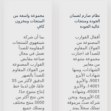
نظام صارم لضمان
مجموعة واسعة من
الجودة ومنتجات
المنتجات ومخزون
عالية الجودة
كافٍ
أقفال القوارب
بما أن شركة
المصنوعة من
شينغهوي للمنتجات
الفولاذ المقاوم
المقاومة للصدأ
للصدأ قد اجتازت
تعمل في مجال
مجموعة متنوعة
صناعة مقابض
من معايير
القوارب المصنوعة
الشهادات، ومنها
من الفولاذ المقاوم
شهادات الأيزو
للصدأ بالصهر
9001، والأيزو
الدقيق لأكثر من 35
14001، والأيزو
عامًا، فإن لدينا خط
45001، وشهادة
إنتاج متنوع جدًا.
CE الأوروبية. ونحن
نحن ننتج أكثر من
شركة صبٍّ مرموقة
3000 منتج مختلف
تمتلك سجلاً يمتد
ونمتلك جميع