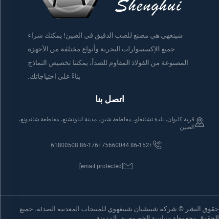
شينغهي هي مصنع للصب الدقيق في الصين! يمكنك شراء
جميع الإكسسوارات البحرية وأنواع مختلفة من الأجهزة
المصنوعة من الفولاذ المقاوم للصدأ، يمكننا تخصيص النماذج
بناءً على احتياجاتك.
اتصل بنا
قرية كايوان، بلدة تشانغلو، مقاطعة شين، مدينة لياوتشنغ، مقاطعة شاندونغ،
الصين
+86-176 61800508
+86-152 75660044
[email protected]
حقوق النشر © شركة شينشيان شينغهوي للمنتجات المعدنية الصدئة. جميع
الحقوق محفوظة
سياسة الخصوصية
المدونة