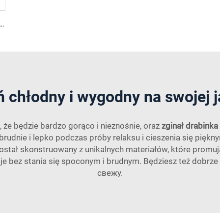
 stal 316, zamek do łańcucha kotwicznego łodzi
ń chłodny i wygodny na swojej j
, że będzie bardzo gorąco i nieznośnie, oraz
zginał drabink
ię brudnie i lepko podczas próby relaksu i cieszenia się pi
 Został skonstruowany z unikalnych materiałów, które promuj
je bez stania się spoconym i brudnym. Będziesz też dobrze 
свежy.