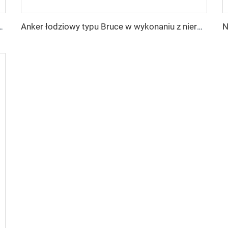
iu z nierdzewnej stali 316 klasy morskiej
Anker łodziowy typu Bruce w wykonaniu z nierdzewnej stali 316 klasy morskiej