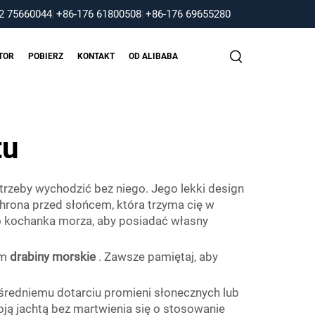
2 75660044
|
+86-176 61800508
|
+86-176 69655280
TOR
POBIERZ
KONTAKT
OD ALIBABA
tu
trzeby wychodzić bez niego. Jego lekki design
chrona przed słońcem, która trzyma cię w
go kochanka morza, aby posiadać własny
ym
drabiny morskie
. Zawsze pamiętaj, aby
ośredniemu dotarciu promieni słonecznych lub
ją jachtą bez martwienia się o stosowanie