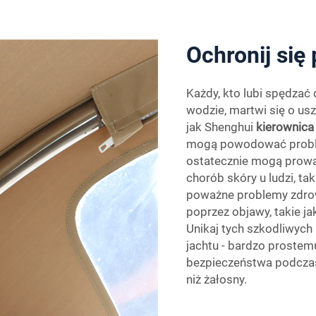
Ochronij się
Każdy, kto lubi spędzać
wodzie, martwi się o u
jak Shenghui
kierownica
mogą powodować problem
ostatecznie mogą prowa
chorób skóry u ludzi, tak
poważne problemy zdrow
poprzez objawy, takie ja
Unikaj tych szkodliwych 
jachtu - bardzo proste
bezpieczeństwa podczas 
niż żałosny.