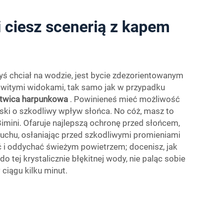
 i ciesz scenerią z kapem
byś chciał na wodzie, jest bycie zdezorientowanym
mowitymi widokami, tak samo jak w przypadku
twica harpunkowa
. Powinieneś mieć możliwość
ski o szkodliwy wpływ słońca. No cóż, masz to
Bimini. Ofaruje najlepszą ochronę przed słońcem,
 suchu, osłaniając przed szkodliwymi promieniami
 i oddychać świeżym powietrzem; docenisz, jak
o tej krystalicznie błękitnej wody, nie paląc sobie
 ciągu kilku minut.