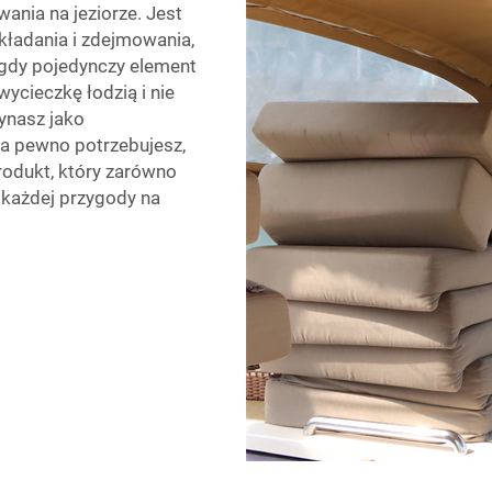
ania na jeziorze. Jest
kładania i zdejmowania,
 gdy pojedynczy element
ycieczkę łodzią i nie
ynasz jako
 na pewno potrzebujesz,
rodukt, który zarówno
y każdej przygody na