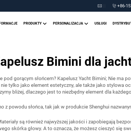
|
|
+86-15
FORMACJE
PRODUKTY
PERSONALIZACJA
USŁUGI
DYSTRYBU
apelusz Bimini dla jach
cie pod gorącym słońcem? Kapelusz Yacht Bimini; Nie ma po
nie tylko jako element estetyczny, ale także jako stylowa o
zymy bliżej, dlaczego jest to niezbędny element dla każde
dno z powodu słońca, tak jak w produkcie Shenghui nazwan
Materiały są również najwyższej jakości i zapobiegają bezp
ego skórka głowy. A to oznacza, że możesz cieszyć się swo