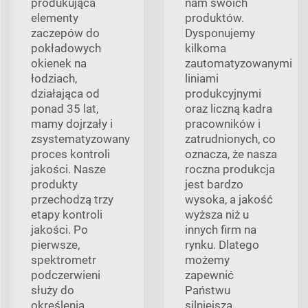
produkująca
nam swoich
elementy
produktów.
zaczepów do
Dysponujemy
pokładowych
kilkoma
okienek na
zautomatyzowanymi
łodziach,
liniami
działająca od
produkcyjnymi
ponad 35 lat,
oraz liczną kadra
mamy dojrzały i
pracowników i
zsystematyzowany
zatrudnionych, co
proces kontroli
oznacza, że nasza
jakości. Nasze
roczna produkcja
produkty
jest bardzo
przechodzą trzy
wysoka, a jakość
etapy kontroli
wyższa niż u
jakości. Po
innych firm na
pierwsze,
rynku. Dlatego
spektrometr
możemy
podczerwieni
zapewnić
służy do
Państwu
określenia
silniejszą