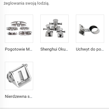
żeglowania swoją łodzią.
Pogotowie Montaż Okucia Klamra na Pokładzie Łodzi ze Stali Nierdzewnej 316 Składana Odchylana Klamra Wtapiana Klamra do Przymocowania Linki
Shenghui Okucia Morskie Akcesoria Na Łódź z Nierdzewnej Stali 316 Jednoosiowy Bolaard Morski Pokładowy dla Łodzi
Uchwyt do poręczy morskiej SHENGHUI, przedni środkowy uchwyt końcowy, stojak, rura, okucia morskie, średni stojak, elementy wyposażenia daszka Bimini
Nierdzewna stal 316, zamek do łańcucha kotwicznego łodzi