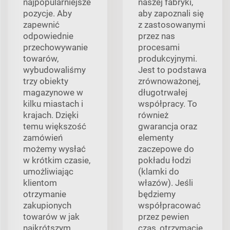
najpopularniejsze
naszej fabryki,
pozycje. Aby
aby zapoznali się
zapewnić
z zastosowanymi
odpowiednie
przez nas
przechowywanie
procesami
towarów,
produkcyjnymi.
wybudowaliśmy
Jest to podstawa
trzy obiekty
zrównoważonej,
magazynowe w
długotrwałej
kilku miastach i
współpracy. To
krajach. Dzięki
również
temu większość
gwarancja oraz
zamówień
elementy
możemy wysłać
zaczepowe do
w krótkim czasie,
pokładu łodzi
umożliwiając
(klamki do
klientom
włazów). Jeśli
otrzymanie
będziemy
zakupionych
współpracować
towarów w jak
przez pewien
najkrótszym
czas, otrzymacie