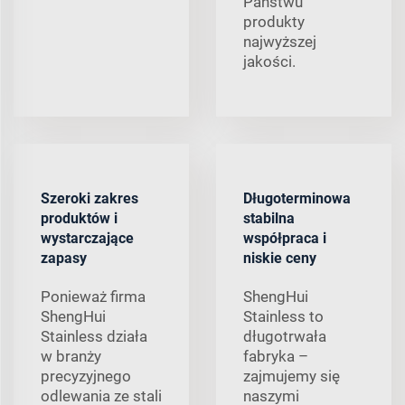
Państwu
produkty
najwyższej
jakości.
Szeroki zakres
Długoterminowa
produktów i
stabilna
wystarczające
współpraca i
zapasy
niskie ceny
Ponieważ firma
ShengHui
ShengHui
Stainless to
Stainless działa
długotrwała
w branży
fabryka –
precyzyjnego
zajmujemy się
odlewania ze stali
naszymi