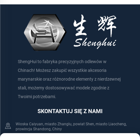
ShengHui to fabryka precyzyjnych odlewów w
Chinach! Możesz zakupić wszystkie akcesoria
marynarskie oraz różnorodne elementy z nierdzewnej
stali, możemy dostosowywać modele zgodnie z
Twoimi potrzebami.
SKONTAKTUJ SIĘ Z NAMI
Wioska Caiyuan, miasto Zhanglu, powiat Shen, miasto Liaocheng,
prowincja Shandong, Chiny