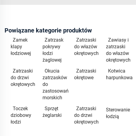
Powiązane kategorie produktów
Zamek
Zatrzask
Zatrzaski
Zawiasy i
klapy
pokrywy
do włazów
zatrzaski
łodziowej
łodzi
okrętowych
do włazów
żaglowej
okrętowych
Zatrzaski
Okucia
Zatrzaski
Kotwica
do drzwi
zatrzasków
okrętowe
harpunkowa
okrętowych
do
zastosowań
morskich
Toczek
Sprzęt
Zatrzaski
Sterowanie
dziobowy
żeglarski
do drzwi
łodzią
łodzi
okrętowych