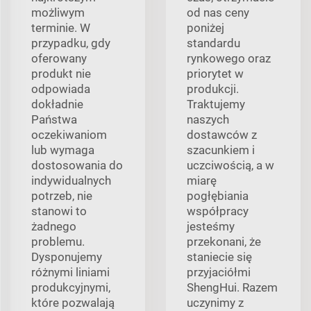
możliwym
od nas ceny
terminie. W
poniżej
przypadku, gdy
standardu
oferowany
rynkowego oraz
produkt nie
priorytet w
odpowiada
produkcji.
dokładnie
Traktujemy
Państwa
naszych
oczekiwaniom
dostawców z
lub wymaga
szacunkiem i
dostosowania do
uczciwością, a w
indywidualnych
miarę
potrzeb, nie
pogłębiania
stanowi to
współpracy
żadnego
jesteśmy
problemu.
przekonani, że
Dysponujemy
staniecie się
różnymi liniami
przyjaciółmi
produkcyjnymi,
ShengHui. Razem
które pozwalają
uczynimy z