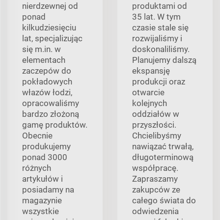
nierdzewnej od
produktami od
ponad
35 lat. W tym
kilkudziesięciu
czasie stale się
lat, specjalizując
rozwijaliśmy i
się m.in. w
doskonaliliśmy.
elementach
Planujemy dalszą
zaczepów do
ekspansję
pokładowych
produkcji oraz
włazów łodzi,
otwarcie
opracowaliśmy
kolejnych
bardzo złożoną
oddziałów w
gamę produktów.
przyszłości.
Obecnie
Chcielibyśmy
produkujemy
nawiązać trwałą,
ponad 3000
długoterminową
różnych
współpracę.
artykułów i
Zapraszamy
posiadamy na
zakupców ze
magazynie
całego świata do
wszystkie
odwiedzenia