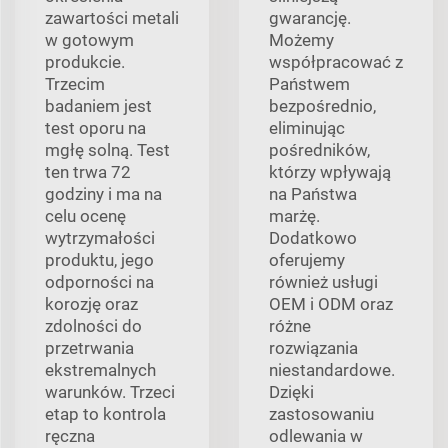
zawartości metali
gwarancję.
w gotowym
Możemy
produkcie.
współpracować z
Trzecim
Państwem
badaniem jest
bezpośrednio,
test oporu na
eliminując
mgłę solną. Test
pośredników,
ten trwa 72
którzy wpływają
godziny i ma na
na Państwa
celu ocenę
marżę.
wytrzymałości
Dodatkowo
produktu, jego
oferujemy
odporności na
również usługi
korozję oraz
OEM i ODM oraz
zdolności do
różne
przetrwania
rozwiązania
ekstremalnych
niestandardowe.
warunków. Trzeci
Dzięki
etap to kontrola
zastosowaniu
ręczna
odlewania w