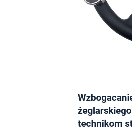
Wzbogacanie
żeglarskiego
technikom s