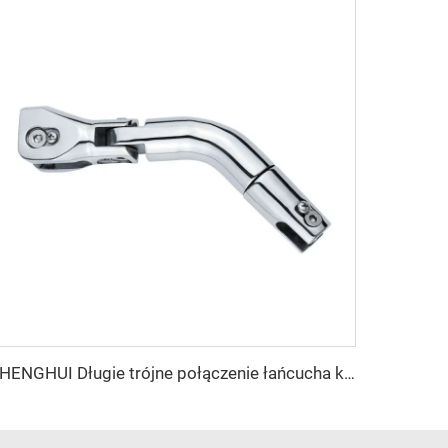
SHENGHUI Długie trójne połączenie łańcucha kotwicznego z nierdzewnej stali 316, akcesorium łodziowe zapewniające siłę i trwałość kotwicy łodzi