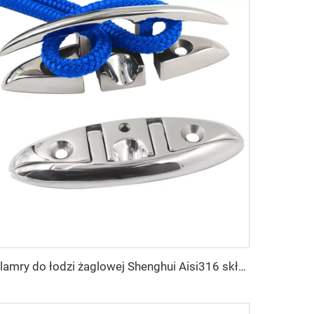
Klamry do łodzi żaglowej Shenghui Aisi316 składane morskie podnoszone klamry ze stali nierdzewnej, lustrzane polerowane morskie klamry