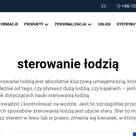
|
|
+86-15
FORMACJE
PRODUKTY
PERSONALIZACJA
USŁUGI
DYSTRYBU
sterowanie łodzią
erowanie łodzią jest absolutnie kluczową umiejętnością, kt
ależnie od tego, czy płyniesz dużą łodzią, czy kajakiem – jeś
 dotyczących nauki sterowania łodzią.
prowadzić i kontrolować na wodzie. Jest to szczególnie przy
h sposobów sterowania łodzią jest użycie steru. Ster to m
sz sterem w lewo lub w prawo, zmienia się kierunek, w który