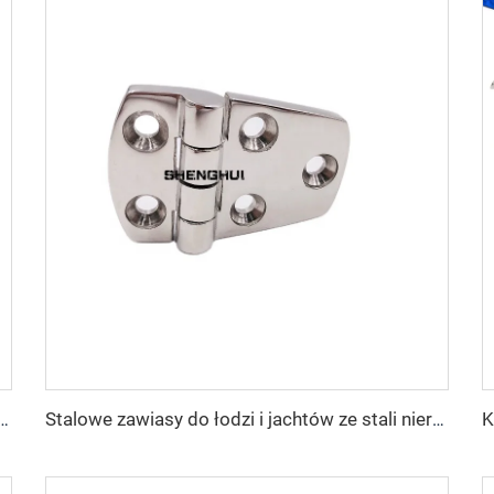
htów, części ze stali nierdzewnej 316, podwójny łącznik obrotowy do kotwicy 6 mm – 8 mm dla łodzi
Stalowe zawiasy do łodzi i jachtów ze stali nierdzewnej 316L, akcesoria morskie