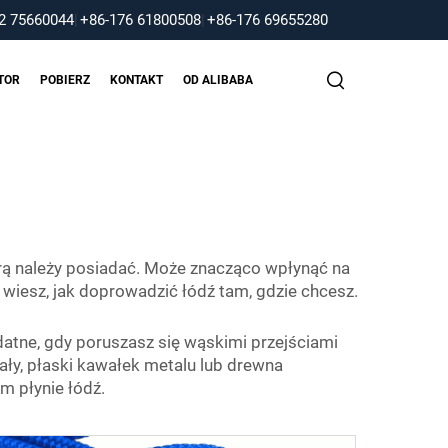
2 75660044
|
+86-176 61800508
|
+86-176 69655280
TOR
POBIERZ
KONTAKT
OD ALIBABA
órą należy posiadać. Może znacząco wpłynąć na
li wiesz, jak doprowadzić łódź tam, gdzie chcesz.
datne, gdy poruszasz się wąskimi przejściami
ały, płaski kawałek metalu lub drewna
m płynie łódź.