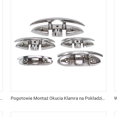
ładany do łodzi, ze stali nierdzewnej 316, odchylany kooń dokowy z kołkiem cumowniczym, 4-1/2"
Pogotowie Montaż Okucia Klamra na Pokładzie Łodzi ze Stali Nierdzewnej 316 Składana Odchylana Klamra Wtapiana Klamra do Przymocowania Linki