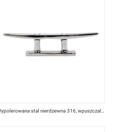
Wypolerowana stal nierdzewna 316, wpuszczalny bollard masztowy 6", klamra, okucia morskie, akcesoria, klamra do cumowania łodzi dla przystani pokładowej