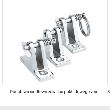
Podstawa siodłowa zawiasu pokładowego z nierdzewnej stali, okucia morskie