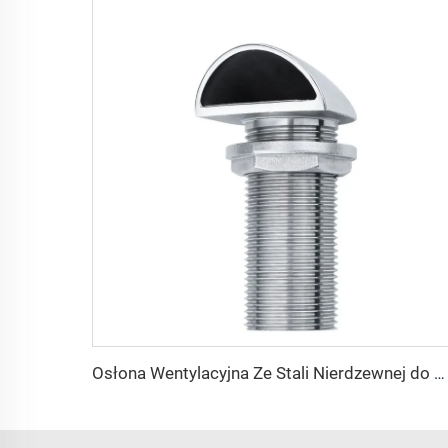
Osłona Wentylacyjna Ze Stali Nierdzewnej do Wentylacji Pokładowej dla Zbiornika Paliwa Wody na Łódź