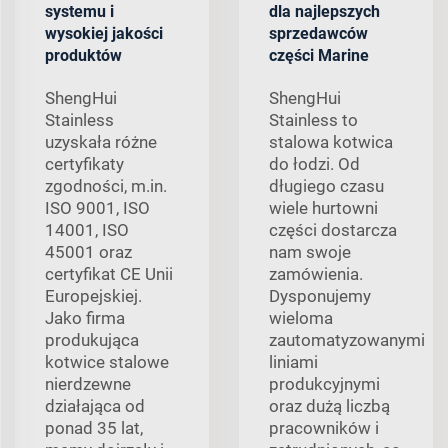
systemu i
dla najlepszych
wysokiej jakości
sprzedawców
produktów
części Marine
ShengHui
ShengHui
Stainless
Stainless to
uzyskała różne
stalowa kotwica
certyfikaty
do łodzi. Od
zgodności, m.in.
długiego czasu
ISO 9001, ISO
wiele hurtowni
14001, ISO
części dostarcza
45001 oraz
nam swoje
certyfikat CE Unii
zamówienia.
Europejskiej.
Dysponujemy
Jako firma
wieloma
produkująca
zautomatyzowanymi
kotwice stalowe
liniami
nierdzewne
produkcyjnymi
działająca od
oraz dużą liczbą
ponad 35 lat,
pracowników i