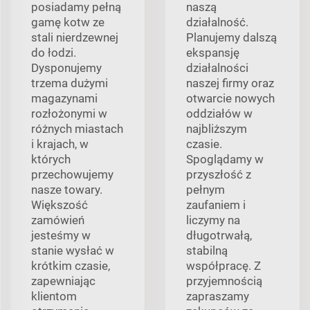
posiadamy pełną
naszą
gamę kotw ze
działalność.
stali nierdzewnej
Planujemy dalszą
do łodzi.
ekspansję
Dysponujemy
działalności
trzema dużymi
naszej firmy oraz
magazynami
otwarcie nowych
rozłożonymi w
oddziałów w
różnych miastach
najbliższym
i krajach, w
czasie.
których
Spoglądamy w
przechowujemy
przyszłość z
nasze towary.
pełnym
Większość
zaufaniem i
zamówień
liczymy na
jesteśmy w
długotrwałą,
stanie wysłać w
stabilną
krótkim czasie,
współpracę. Z
zapewniając
przyjemnością
klientom
zapraszamy