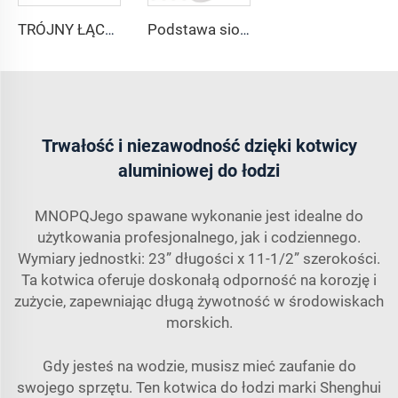
TRÓJNY ŁĄCZNIK OBROTOWY DO KOTWICY ZE STALI NIERDZEWNEJ AISI316
Podstawa siodłowa z rogiem z nierdzewnej stali, okucia pokładowe morskie
Trwałość i niezawodność dzięki kotwicy
aluminiowej do łodzi
MNOPQJego spawane wykonanie jest idealne do
użytkowania profesjonalnego, jak i codziennego.
Wymiary jednostki: 23” długości x 11-1/2” szerokości.
Ta kotwica oferuje doskonałą odporność na korozję i
zużycie, zapewniając długą żywotność w środowiskach
morskich.
Gdy jesteś na wodzie, musisz mieć zaufanie do
swojego sprzętu. Ten kotwica do łodzi marki Shenghui