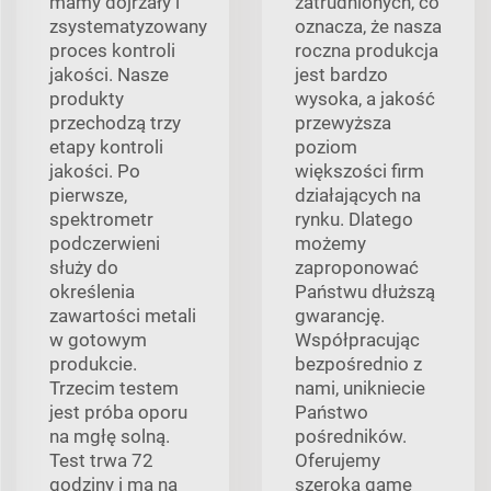
mamy dojrzały i
zatrudnionych, co
zsystematyzowany
oznacza, że nasza
proces kontroli
roczna produkcja
jakości. Nasze
jest bardzo
produkty
wysoka, a jakość
przechodzą trzy
przewyższa
etapy kontroli
poziom
jakości. Po
większości firm
pierwsze,
działających na
spektrometr
rynku. Dlatego
podczerwieni
możemy
służy do
zaproponować
określenia
Państwu dłuższą
zawartości metali
gwarancję.
w gotowym
Współpracując
produkcie.
bezpośrednio z
Trzecim testem
nami, unikniecie
jest próba oporu
Państwo
na mgłę solną.
pośredników.
Test trwa 72
Oferujemy
godziny i ma na
szeroką gamę