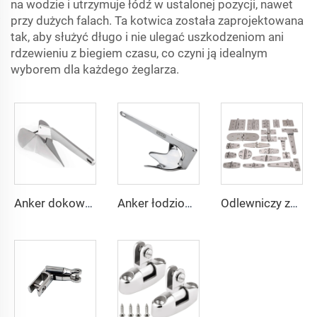
na wodzie i utrzymuje łódź w ustalonej pozycji, nawet
przy dużych falach. Ta kotwica została zaprojektowana
tak, aby służyć długo i nie ulegać uszkodzeniom ani
rdzewieniu z biegiem czasu, co czyni ją idealnym
wyborem dla każdego żeglarza.
Anker dokowy typu Delta w wykonaniu z nierdzewnej stali 316 klasy morskiej
Anker łodziowy typu Bruce w wykonaniu z nierdzewnej stali 316 klasy morskiej
Odlewniczy zawias do drzwi łodzi, okucia morskie ze stali nierdzewnej 316