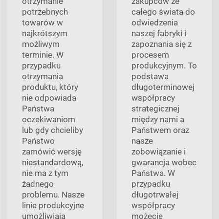
otrzymanie
zakupców ze
potrzebnych
całego świata do
towarów w
odwiedzenia
najkrótszym
naszej fabryki i
możliwym
zapoznania się z
terminie. W
procesem
przypadku
produkcyjnym. To
otrzymania
podstawa
produktu, który
długoterminowej
nie odpowiada
współpracy
Państwa
strategicznej
oczekiwaniom
między nami a
lub gdy chcieliby
Państwem oraz
Państwo
nasze
zamówić wersję
zobowiązanie i
niestandardową,
gwarancja wobec
nie ma z tym
Państwa. W
żadnego
przypadku
problemu. Nasze
długotrwałej
linie produkcyjne
współpracy
umożliwiają
możecie