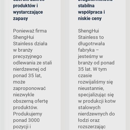
produktów i
stabilna
wystarczające
współpraca i
zapasy
niskie ceny
Ponieważ firma
ShengHui
ShengHui
Stainless to
Stainless działa
długotrwała
w branży
fabryka –
precyzyjnego
jesteśmy w
odlewania ze stali
branży od ponad
nierdzewnej od
35 lat. W tym
ponad 35 lat,
czasie
może
rozwijaliśmy się
zaproponować
nieustannie,
niezwykle
specjalizując się
obszerną ofertę
w produkcji kotw
produktów.
stalowych
Produkujemy
nierdzewnych do
ponad 3000
łodzi oraz
pozycji i
rozszerzając