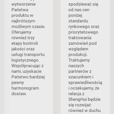
wytworzenie
spodziewać się
Państwa
od nas cen
produktu w
poniżej
najkrótszym
standardu
możliwym czasie.
rynkowego oraz
Oferujemy
priorytetowego
również trzy
traktowania
etapy kontroli
zamówień pod
jakości oraz
względem
usługi transportu
produkcji.
logistycznego.
Traktujemy
Współpracując z
naszych
nami, uzyskacie
partnerów z
Państwo bardziej
szacunkiem i
pewny
sprawiedliwością
harmonogram
i oczekujemy, że
dostaw.
relacja z
ShengHui będzie
się rozwijać
również w duchu