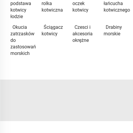
podstawa
rolka
oczek
łańcucha
kotwicy
kotwiczna
kotwicy
kotwicznego
łodzie
Okucia
Ściągacz
Czesci i
Drabiny
zatrzasków
kotwicy
akcesoria
morskie
do
okrężne
zastosowań
morskich