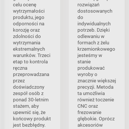
celu ocenę
rozwiązań
wytrzymałości
dostosowanych
produktu, jego
do
odporności na
indywidualnych
korozję oraz
potrzeb. Dzięki
zdolności do
odlewaniu w
wytrzymania
formach z żelu
ekstremalnych
krzemionkowego
warunków. Trzeci
jesteśmy w
etap to kontrola
stanie
ręczna
produkować
przeprowadzana
wyroby o
przez
znacznie większej
doświadczony
precyzji. Metoda
zespół osób z
ta umożliwia
ponad 30-letnim
również toczenie
stażem, aby
CNC oraz
upewnić się, że
frezowanie
końcowy produkt
głębokie. Oprócz
jest bezbłędny.
akcesoriów