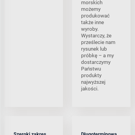
morskich
możemy
produkować
także inne
wyroby.
Wystarczy, że
prześlecie nam
rysunek lub
próbkę – a my
dostarczymy
Państwu
produkty
najwyższej
jakości.
Szeroki zakres
Długoterminowa